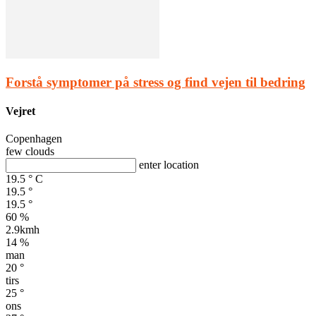
Forstå symptomer på stress og find vejen til bedring
Vejret
Copenhagen
few clouds
enter location
19.5
°
C
19.5
°
19.5
°
60 %
2.9kmh
14 %
man
20
°
tirs
25
°
ons