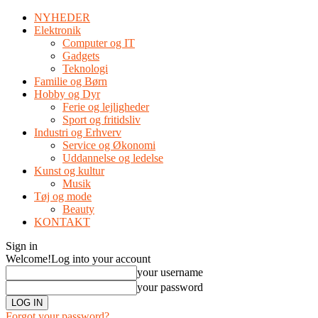
NYHEDER
Elektronik
Computer og IT
Gadgets
Teknologi
Familie og Børn
Hobby og Dyr
Ferie og lejligheder
Sport og fritidsliv
Industri og Erhverv
Service og Økonomi
Uddannelse og ledelse
Kunst og kultur
Musik
Tøj og mode
Beauty
KONTAKT
Sign in
Welcome!
Log into your account
your username
your password
Forgot your password?