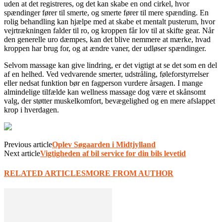
uden at det registreres, og det kan skabe en ond cirkel, hvor
spændinger fører til smerte, og smerte fører til mere spænding. En
rolig behandling kan hjælpe med at skabe et mentalt pusterum, hvor
vejrtrækningen falder til ro, og kroppen får lov til at skifte gear. Når
den generelle uro dæmpes, kan det blive nemmere at mærke, hvad
kroppen har brug for, og at ændre vaner, der udløser spændinger.
Selvom massage kan give lindring, er det vigtigt at se det som en del
af en helhed. Ved vedvarende smerter, udstråling, føleforstyrrelser
eller nedsat funktion bør en fagperson vurdere årsagen. I mange
almindelige tilfælde kan wellness massage dog være et skånsomt
valg, der støtter muskelkomfort, bevægelighed og en mere afslappet
krop i hverdagen.
Previous article
Oplev Søgaarden i Midtjylland
Next article
Vigtigheden af bil service for din bils levetid
RELATED ARTICLES
MORE FROM AUTHOR