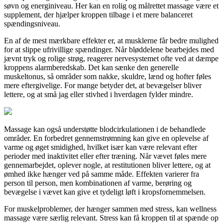
søvn og energiniveau. Her kan en rolig og målrettet massage være et
supplement, der hjælper kroppen tilbage i et mere balanceret
spændingsniveau.
En af de mest mærkbare effekter er, at musklerne får bedre mulighed
for at slippe ufrivillige spændinger. Når bløddelene bearbejdes med
jævnt tryk og rolige strøg, reagerer nervesystemet ofte ved at dæmpe
kroppens alarmberedskab. Det kan sænke den generelle
muskeltonus, så områder som nakke, skuldre, lænd og hofter føles
mere eftergivelige. For mange betyder det, at bevægelser bliver
lettere, og at små jag eller stivhed i hverdagen fylder mindre.
Massage kan også understøtte blodcirkulationen i de behandlede
områder. En forbedret gennemstrømning kan give en oplevelse af
varme og øget smidighed, hvilket især kan være relevant efter
perioder med inaktivitet eller efter træning. Når vævet føles mere
gennemarbejdet, oplever nogle, at restitutionen bliver lettere, og at
ømhed ikke hænger ved på samme måde. Effekten varierer fra
person til person, men kombinationen af varme, berøring og
bevægelse i vævet kan give et tydeligt løft i kropsfornemmelsen.
For muskelproblemer, der hænger sammen med stress, kan wellness
massage være særlig relevant. Stress kan få kroppen til at spænde op