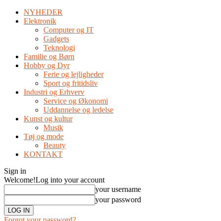
NYHEDER
Elektronik
Computer og IT
Gadgets
Teknologi
Familie og Børn
Hobby og Dyr
Ferie og lejligheder
Sport og fritidsliv
Industri og Erhverv
Service og Økonomi
Uddannelse og ledelse
Kunst og kultur
Musik
Tøj og mode
Beauty
KONTAKT
Sign in
Welcome!
Log into your account
your username
your password
Forgot your password?