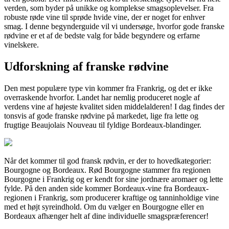
verden, som byder på unikke og komplekse smagsoplevelser. Fra
robuste røde vine til sprøde hvide vine, der er noget for enhver
smag. I denne begynderguide vil vi undersøge, hvorfor gode franske
rødvine er et af de bedste valg for både begyndere og erfarne
vinelskere.
Udforskning af franske rødvine
Den mest populære type vin kommer fra Frankrig, og det er ikke
overraskende hvorfor. Landet har nemlig produceret nogle af
verdens vine af højeste kvalitet siden middelalderen! I dag findes der
tonsvis af gode franske rødvine på markedet, lige fra lette og
frugtige Beaujolais Nouveau til fyldige Bordeaux-blandinger.
Når det kommer til god fransk rødvin, er der to hovedkategorier:
Bourgogne og Bordeaux. Rød Bourgogne stammer fra regionen
Bourgogne i Frankrig og er kendt for sine jordnære aromaer og lette
fylde. På den anden side kommer Bordeaux-vine fra Bordeaux-
regionen i Frankrig, som producerer kraftige og tanninholdige vine
med et højt syreindhold. Om du vælger en Bourgogne eller en
Bordeaux afhænger helt af dine individuelle smagspræferencer!