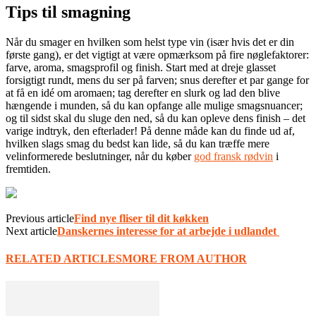
Tips til smagning
Når du smager en hvilken som helst type vin (især hvis det er din
første gang), er det vigtigt at være opmærksom på fire nøglefaktorer:
farve, aroma, smagsprofil og finish. Start med at dreje glasset
forsigtigt rundt, mens du ser på farven; snus derefter et par gange for
at få en idé om aromaen; tag derefter en slurk og lad den blive
hængende i munden, så du kan opfange alle mulige smagsnuancer;
og til sidst skal du sluge den ned, så du kan opleve dens finish – det
varige indtryk, den efterlader! På denne måde kan du finde ud af,
hvilken slags smag du bedst kan lide, så du kan træffe mere
velinformerede beslutninger, når du køber
god fransk rødvin
i
fremtiden.
Previous article
Find nye fliser til dit køkken
Next article
Danskernes interesse for at arbejde i udlandet
RELATED ARTICLES
MORE FROM AUTHOR