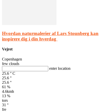
Hvordan naturmalerier af Lars Stounberg kan
inspirere dig i din hverdag
Vejret
Copenhagen
few clouds
enter location
25.6
°
C
25.6
°
25.6
°
61 %
4.6kmh
13 %
tors
31
°
fre