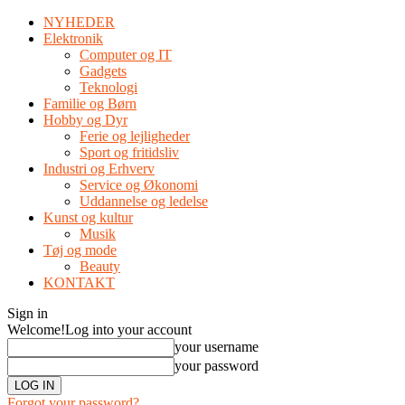
NYHEDER
Elektronik
Computer og IT
Gadgets
Teknologi
Familie og Børn
Hobby og Dyr
Ferie og lejligheder
Sport og fritidsliv
Industri og Erhverv
Service og Økonomi
Uddannelse og ledelse
Kunst og kultur
Musik
Tøj og mode
Beauty
KONTAKT
Sign in
Welcome!
Log into your account
your username
your password
Forgot your password?