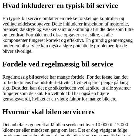
Hvad inkluderer en typisk bil service
En typisk bil service omfatter en række forskellige kontroller og
vedligeholdelsesopgaver. Dette inkluderer inspektion af motorolie,
bremser, dæktryk og væsker samt udskiftning af slidte dele som filtre
og tændrør. Formålet med disse opgaver er at sikre, at alle
komponenter fungerer korrekt og effektivt. En grundig gennemgang
under en bil service kan også afsløre potentielle problemer, før de
bliver alvorlige.
Fordele ved regelmæssig bil service
Regelmæssig bil service har mange fordele. For det første kan det
forbedre bilens brændstofeffektivitet, hvilket sparer penge på lang
sigt. Desuden kan det øge sikkerheden ved at sikre, at alle systemer
fungerer som de skal. En velholdt bil har også en højere
gensalgsværdi, hvilket er en vigtig faktor for mange bilejere.
Hvornår skal bilen serviceres
Det anbefales generelt at få bilen serviceret hver 10.000 til 15.000
kilometer eller mindst en gang om året. Det er dog vigtigt at følge
producentens anbefalinger, da nogle biler kan have specifikke krav