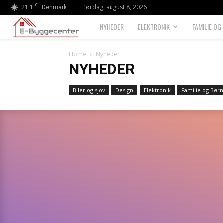
C
21.1
lørdag, august 8, 2026
Denmark
E
NYHEDER
ELEKTRONIK
FAMILIE OG
Byggecenter
Home
Nyheder
NYHEDER
Biler og sjov
Design
Elektronik
Familie og Børn