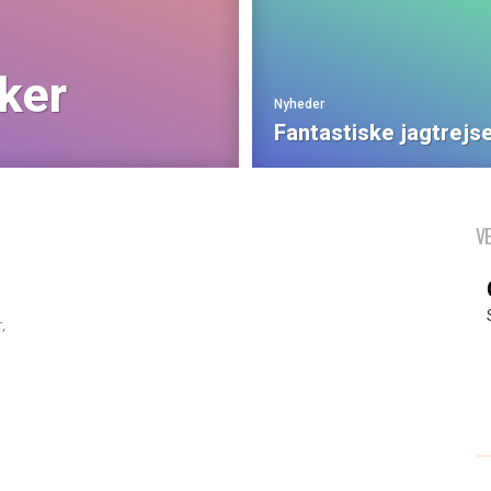
ker
Nyheder
Fantastiske jagtrejs
V
,