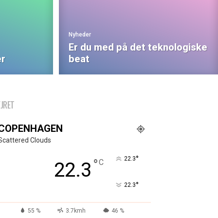
Nyheder
Er du med på det teknologiske
er
beat
EJRET
COPENHAGEN
Scattered Clouds
°
22.3
°
C
22.3
°
22.3
55 %
3.7kmh
46 %