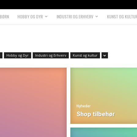
 BØRN
HOBBY OG DYR
INDUSTRI OG ERHVERV
KUNST OG KULTU
Hobby og Dyr
Industri og Erhverv
Kunst og kultur
Nyheder
Shop tilbehør