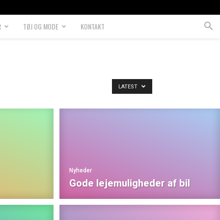
R
TØJ OG MODE
KONTAKT
LATEST
Nyheder
Gode lejemuligheder af bil