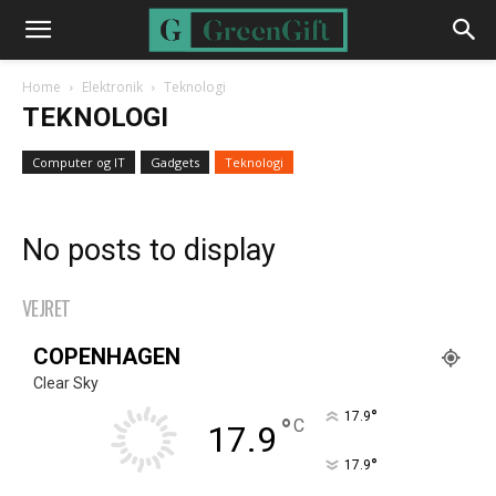
Home
Elektronik
Teknologi
TEKNOLOGI
Computer og IT
Gadgets
Teknologi
No posts to display
VEJRET
COPENHAGEN
Clear Sky
°
17.9
°
C
17.9
°
17.9