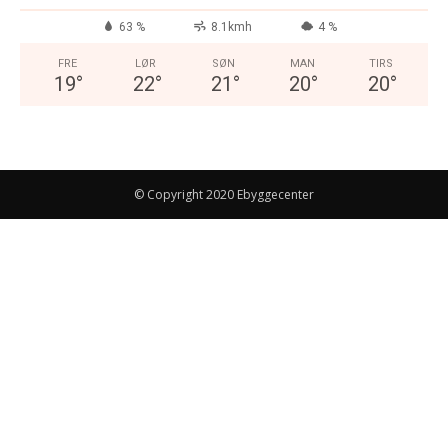
63 %
8.1kmh
4 %
FRE
LØR
SØN
MAN
TIRS
19
°
22
°
21
°
20
°
20
°
© Copyright 2020 Ebyggecenter