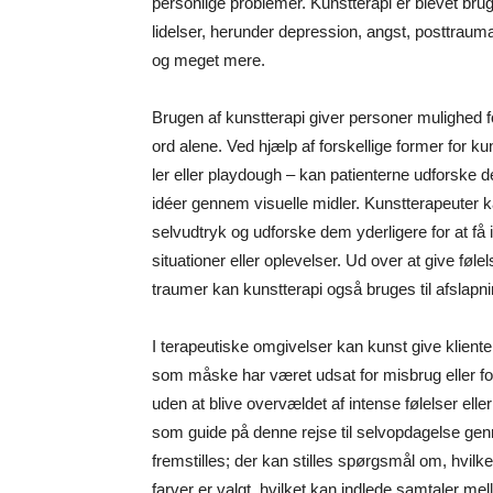
personlige problemer. Kunstterapi er blevet brugt
lidelser, herunder depression, angst, posttraum
og meget mere.
Brugen af kunstterapi giver personer mulighed
ord alene. Ved hjælp af forskellige former for ku
ler eller playdough – kan patienterne udforske 
idéer gennem visuelle midler. Kunstterapeuter k
selvudtryk og udforske dem yderligere for at få
situationer eller oplevelser. Ud over at give føle
traumer kan kunstterapi også bruges til afslapni
I terapeutiske omgivelser kan kunst give klienter
som måske har været udsat for misbrug eller for
uden at blive overvældet af intense følelser elle
som guide på denne rejse til selvopdagelse g
fremstilles; der kan stilles spørgsmål om, hvilk
farver er valgt, hvilket kan indlede samtaler mel