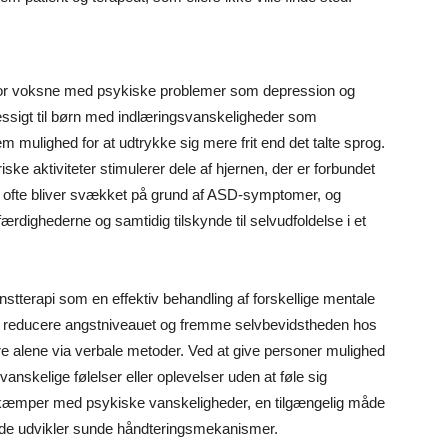
i for voksne med psykiske problemer som depression og
ssigt til børn med indlæringsvanskeligheder som
m mulighed for at udtrykke sig mere frit end det talte sprog.
ske aktiviteter stimulerer dele af hjernen, der er forbundet
 ofte bliver svækket på grund af ASD-symptomer, og
rdighederne og samtidig tilskynde til selvudfoldelse i et
nstterapi som en effektiv behandling af forskellige mentale
t reducere angstniveauet og fremme selvbevidstheden hos
e alene via verbale metoder. Ved at give personer mulighed
vanskelige følelser eller oplevelser uden at føle sig
 kæmper med psykiske vanskeligheder, en tilgængelig måde
 at de udvikler sunde håndteringsmekanismer.