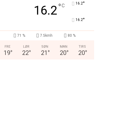
°
16.2
°
C
16.2
°
16.2
71 %
7.5kmh
80 %
FRE
LØR
SØN
MAN
TIRS
19
°
22
°
21
°
20
°
20
°