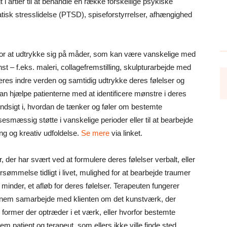
 i årtier til at behandle en række forskellige psykiske
atisk stresslidelse (PTSD), spiseforstyrrelser, afhængighed
 for at udtrykke sig på måder, som kan være vanskelige med
nst – f.eks. maleri, collagefremstilling, skulpturarbejde med
deres indre verden og samtidig udtrykke deres følelser og
an hjælpe patienterne med at identificere mønstre i deres
 indsigt i, hvordan de tænker og føler om bestemte
lsesmæssig støtte i vanskelige perioder eller til at bearbejde
ng og kreativ udfoldelse.
Se mere
via linket.
, der har svært ved at formulere deres følelser verbalt, eller
sømmelse tidligt i livet, mulighed for at bearbejde traumer
r minder, et afløb for deres følelser. Terapeuten fungerer
ennem samarbejde med klienten om det kunstværk, der
e former der optræder i et værk, eller hvorfor bestemte
lem patient og terapeut, som ellers ikke ville finde sted.