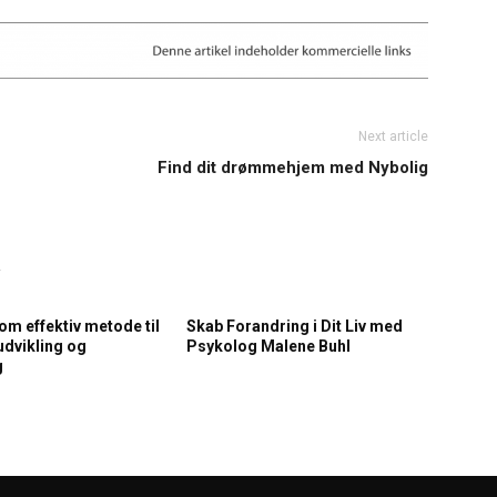
Next article
Find dit drømmehjem med Nybolig
R
m effektiv metode til
Skab Forandring i Dit Liv med
udvikling og
Psykolog Malene Buhl
g