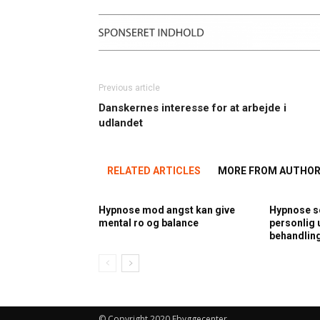
Previous article
Danskernes interesse for at arbejde i
udlandet
RELATED ARTICLES
MORE FROM AUTHO
Hypnose mod angst kan give
Hypnose so
mental ro og balance
personlig 
behandlin
© Copyright 2020 Ebyggecenter