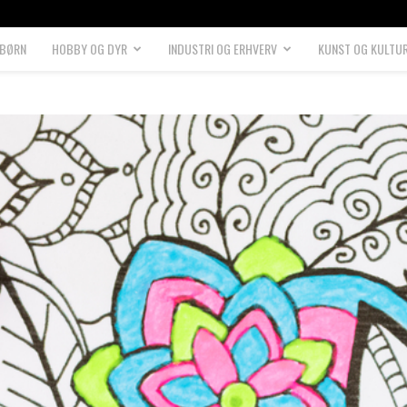
 BØRN
HOBBY OG DYR
INDUSTRI OG ERHVERV
KUNST OG KULTU