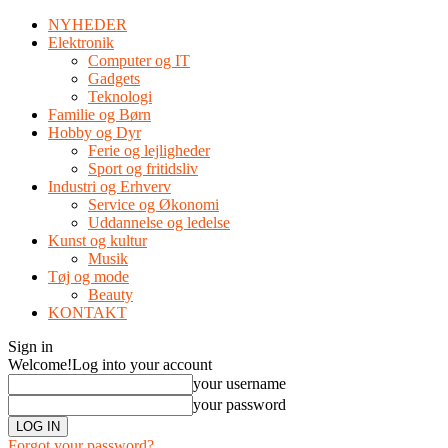
NYHEDER
Elektronik
Computer og IT
Gadgets
Teknologi
Familie og Børn
Hobby og Dyr
Ferie og lejligheder
Sport og fritidsliv
Industri og Erhverv
Service og Økonomi
Uddannelse og ledelse
Kunst og kultur
Musik
Tøj og mode
Beauty
KONTAKT
Sign in
Welcome!
Log into your account
your username
your password
Forgot your password?