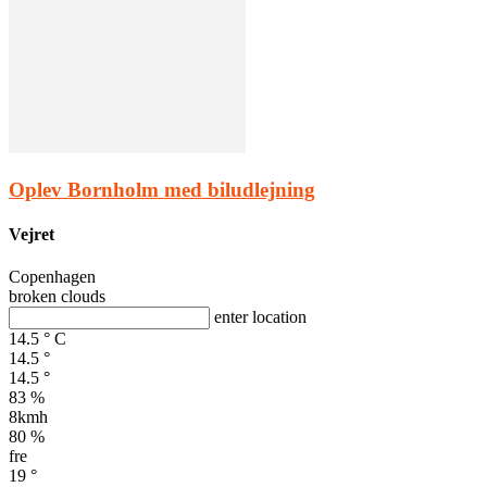
Oplev Bornholm med biludlejning
Vejret
Copenhagen
broken clouds
enter location
14.5
°
C
14.5
°
14.5
°
83 %
8kmh
80 %
fre
19
°