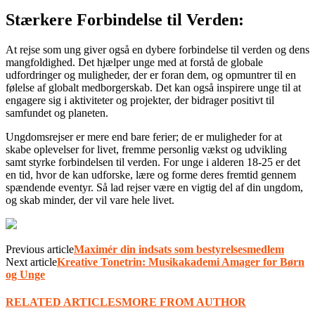
Stærkere Forbindelse til Verden:
At rejse som ung giver også en dybere forbindelse til verden og dens
mangfoldighed. Det hjælper unge med at forstå de globale
udfordringer og muligheder, der er foran dem, og opmuntrer til en
følelse af globalt medborgerskab. Det kan også inspirere unge til at
engagere sig i aktiviteter og projekter, der bidrager positivt til
samfundet og planeten.
Ungdomsrejser er mere end bare ferier; de er muligheder for at
skabe oplevelser for livet, fremme personlig vækst og udvikling
samt styrke forbindelsen til verden. For unge i alderen 18-25 er det
en tid, hvor de kan udforske, lære og forme deres fremtid gennem
spændende eventyr. Så lad rejser være en vigtig del af din ungdom,
og skab minder, der vil vare hele livet.
Previous article
Maximér din indsats som bestyrelsesmedlem
Next article
Kreative Tonetrin: Musikakademi Amager for Børn
og Unge
RELATED ARTICLES
MORE FROM AUTHOR