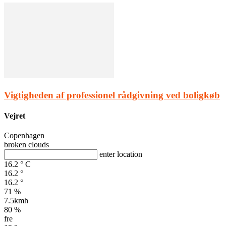
Vigtigheden af professionel rådgivning ved boligkøb
Vejret
Copenhagen
broken clouds
enter location
16.2
°
C
16.2
°
16.2
°
71 %
7.5kmh
80 %
fre