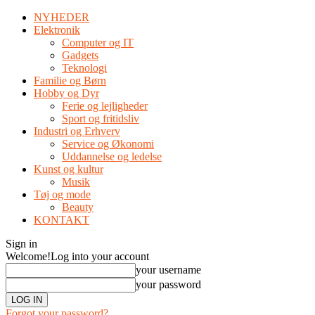
NYHEDER
Elektronik
Computer og IT
Gadgets
Teknologi
Familie og Børn
Hobby og Dyr
Ferie og lejligheder
Sport og fritidsliv
Industri og Erhverv
Service og Økonomi
Uddannelse og ledelse
Kunst og kultur
Musik
Tøj og mode
Beauty
KONTAKT
Sign in
Welcome!
Log into your account
your username
your password
Forgot your password?