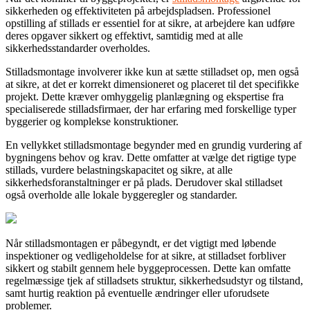
sikkerheden og effektiviteten på arbejdspladsen. Professionel
opstilling af stillads er essentiel for at sikre, at arbejdere kan udføre
deres opgaver sikkert og effektivt, samtidig med at alle
sikkerhedsstandarder overholdes.
Stilladsmontage involverer ikke kun at sætte stilladset op, men også
at sikre, at det er korrekt dimensioneret og placeret til det specifikke
projekt. Dette kræver omhyggelig planlægning og ekspertise fra
specialiserede stilladsfirmaer, der har erfaring med forskellige typer
byggerier og komplekse konstruktioner.
En vellykket stilladsmontage begynder med en grundig vurdering af
bygningens behov og krav. Dette omfatter at vælge det rigtige type
stillads, vurdere belastningskapacitet og sikre, at alle
sikkerhedsforanstaltninger er på plads. Derudover skal stilladset
også overholde alle lokale byggeregler og standarder.
Når stilladsmontagen er påbegyndt, er det vigtigt med løbende
inspektioner og vedligeholdelse for at sikre, at stilladset forbliver
sikkert og stabilt gennem hele byggeprocessen. Dette kan omfatte
regelmæssige tjek af stilladsets struktur, sikkerhedsudstyr og tilstand,
samt hurtig reaktion på eventuelle ændringer eller uforudsete
problemer.