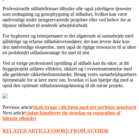
Professionelle stilladsfirmaer tilbyder ofte også yderligere tjenester
som nedtagning og genopbygning af stilladser, hvilket kan være
nødvendigt under længerevarende projekter eller ved behov for at
tilpasse stilladset til ændrede arbejdsforhold.
For bygherrer og entreprenører er det afgørende at samarbejde med
pålidelige og erfarne stilladsleverandører, der kan levere ikke kun
den nødvendige ekspertise, men også de rigtige ressourcer til at sikre
en problemfri stilladsmontage fra start til slut.
Ved at vælge professionel opstilling af stillads kan du sikre, at dit
byggeprojekt udføres effektivt, sikkert og i overensstemmelse med
alle gældende sikkerhedsstandarder. Besøg vores samarbejdspartners
hjemmeside for at lære mere om, hvordan vi kan hjælpe dig med at
opnå den optimale stilladsmontageløsning til dit næste projekt.
Previous article
Skab hygge i dit hjem med det perfekte spisebord
Next article
Sådan håndterer du stenslag og reparation af
bilrude effektivt
RELATED ARTICLES
MORE FROM AUTHOR