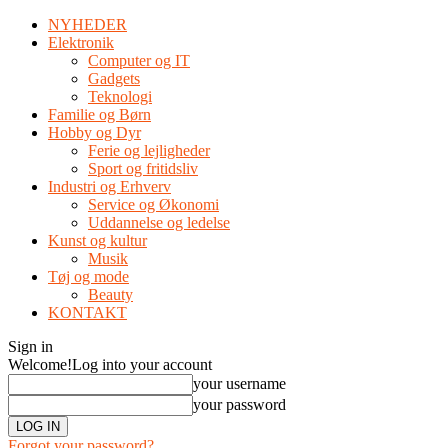
NYHEDER
Elektronik
Computer og IT
Gadgets
Teknologi
Familie og Børn
Hobby og Dyr
Ferie og lejligheder
Sport og fritidsliv
Industri og Erhverv
Service og Økonomi
Uddannelse og ledelse
Kunst og kultur
Musik
Tøj og mode
Beauty
KONTAKT
Sign in
Welcome!
Log into your account
your username
your password
Forgot your password?