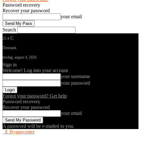
Password recovery
Recover your password
your email
Search
C
23.4
Denmark
tirsdag, august 4, 2026
Sign in
Welcome! Log into your account
your username
your password
Forgot your password? Get help
Password recovery
Recover your password
your email
A password will be e-mailed to you.
E Byggecenter