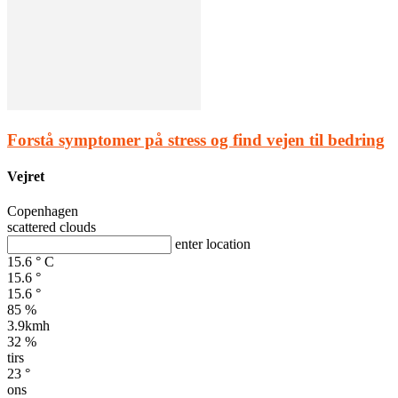
Forstå symptomer på stress og find vejen til bedring
Vejret
Copenhagen
scattered clouds
enter location
15.6
°
C
15.6
°
15.6
°
85 %
3.9kmh
32 %
tirs
23
°
ons