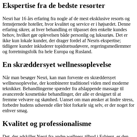
Ekspertise fra de bedste resorter
Nesri har 16 års erfaring fra nogle af de mest eksklusive resorts og
femstjernede hoteller, hvor kvalitet og service er i højsædet. Denne
erfaring sikrer, at hver behandling er tilpasset den enkelte kundes
behov, hvilket gør oplevelsen både personlig og luksuriøs. Det er
ikke kun lokale kunder, der drager fordel af Nesris ekspertise;
tidligere kunder inkluderer topidrætsudøvere, regeringsmedlemmer
og forretningsfolk fra hele Europa og Rusland.
En skræddersyet wellnessoplevelse
Når man besøger Nesri, kan man forvente en skræddersyet
wellnessoplevelse, der kombinerer traditionel viden med moderne
teknikker. Behandlingerne spænder fra afslappende massage til
avancerede kosmetiske behandlinger, der alle er designet til at
fremme velvære og skønhed. Uanset om man ønsker at lindre stress,
forbedre hudens udseende eller blot forkæle sig selv, er der noget for
enhver smag.
Kvalitet og professionalisme
Det, der adskiller Nesri fra andre wellness-tilbud i Esbjerg, er den