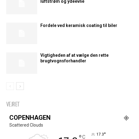
luftstrøm og ydeevne
Fordele ved keramisk coating til biler
Vigtigheden af at vælge den rette
brugtvognsforhandler
VEJRET
COPENHAGEN
Scattered Clouds
°
17.3
°
C