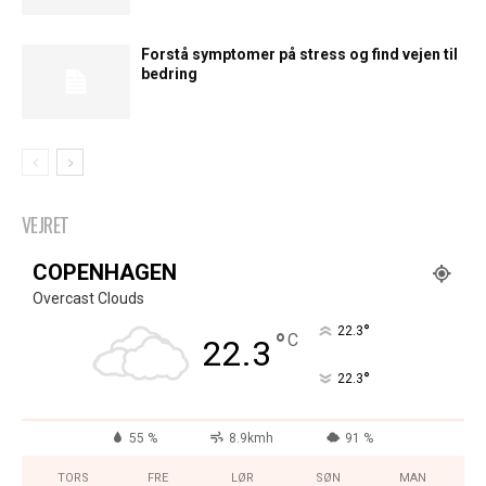
Forstå symptomer på stress og find vejen til
bedring
VEJRET
COPENHAGEN
Overcast Clouds
°
22.3
°
C
22.3
°
22.3
55 %
8.9kmh
91 %
TORS
FRE
LØR
SØN
MAN