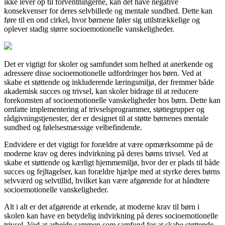
ikke lever op til forventningerne, kan det have negative
konsekvenser for deres selvbillede og mentale sundhed. Dette kan
føre til en ond cirkel, hvor børnene føler sig utilstrækkelige og
oplever stadig større socioemotionelle vanskeligheder.
Det er vigtigt for skoler og samfundet som helhed at anerkende og
adressere disse socioemotionelle udfordringer hos børn. Ved at
skabe et støttende og inkluderende læringsmiljø, der fremmer både
akademisk succes og trivsel, kan skoler bidrage til at reducere
forekomsten af socioemotionelle vanskeligheder hos børn. Dette kan
omfatte implementering af trivselsprogrammer, støttegrupper og
rådgivningstjenester, der er designet til at støtte børnenes mentale
sundhed og følelsesmæssige velbefindende.
Endvidere er det vigtigt for forældre at være opmærksomme på de
moderne krav og deres indvirkning på deres børns trivsel. Ved at
skabe et støttende og kærligt hjemmemiljø, hvor der er plads til både
succes og fejltagelser, kan forældre hjælpe med at styrke deres børns
selvværd og selvtillid, hvilket kan være afgørende for at håndtere
socioemotionelle vanskeligheder.
Alt i alt er det afgørende at erkende, at moderne krav til børn i
skolen kan have en betydelig indvirkning på deres socioemotionelle
trivsel. Ved at arbejde sammen som samfund for at skabe støttende