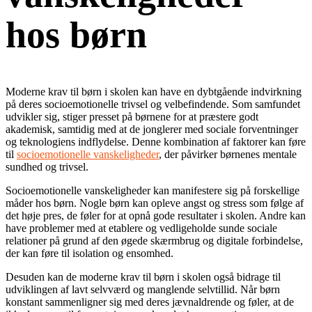
hos børn
Moderne krav til børn i skolen kan have en dybtgående indvirkning
på deres socioemotionelle trivsel og velbefindende. Som samfundet
udvikler sig, stiger presset på børnene for at præstere godt
akademisk, samtidig med at de jonglerer med sociale forventninger
og teknologiens indflydelse. Denne kombination af faktorer kan føre
til
socioemotionelle vanskeligheder
, der påvirker børnenes mentale
sundhed og trivsel.
Socioemotionelle vanskeligheder kan manifestere sig på forskellige
måder hos børn. Nogle børn kan opleve angst og stress som følge af
det høje pres, de føler for at opnå gode resultater i skolen. Andre kan
have problemer med at etablere og vedligeholde sunde sociale
relationer på grund af den øgede skærmbrug og digitale forbindelse,
der kan føre til isolation og ensomhed.
Desuden kan de moderne krav til børn i skolen også bidrage til
udviklingen af ​​lavt selvværd og manglende selvtillid. Når børn
konstant sammenligner sig med deres jævnaldrende og føler, at de