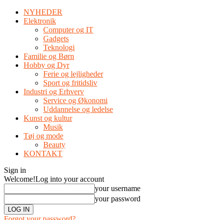
NYHEDER
Elektronik
Computer og IT
Gadgets
Teknologi
Familie og Børn
Hobby og Dyr
Ferie og lejligheder
Sport og fritidsliv
Industri og Erhverv
Service og Økonomi
Uddannelse og ledelse
Kunst og kultur
Musik
Tøj og mode
Beauty
KONTAKT
Sign in
Welcome!
Log into your account
your username
your password
Forgot your password?