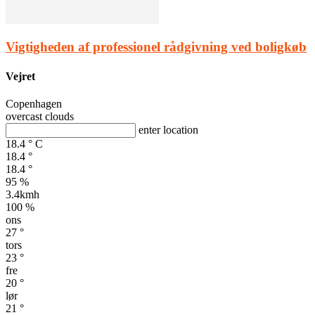
Vigtigheden af professionel rådgivning ved boligkøb
Vejret
Copenhagen
overcast clouds
enter location
18.4
°
C
18.4
°
18.4
°
95 %
3.4kmh
100 %
ons
27
°
tors
23
°
fre
20
°
lør
21
°