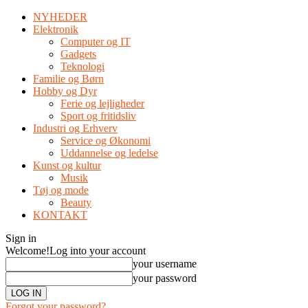
NYHEDER
Elektronik
Computer og IT
Gadgets
Teknologi
Familie og Børn
Hobby og Dyr
Ferie og lejligheder
Sport og fritidsliv
Industri og Erhverv
Service og Økonomi
Uddannelse og ledelse
Kunst og kultur
Musik
Tøj og mode
Beauty
KONTAKT
Sign in
Welcome!
Log into your account
your username
your password
Forgot your password?