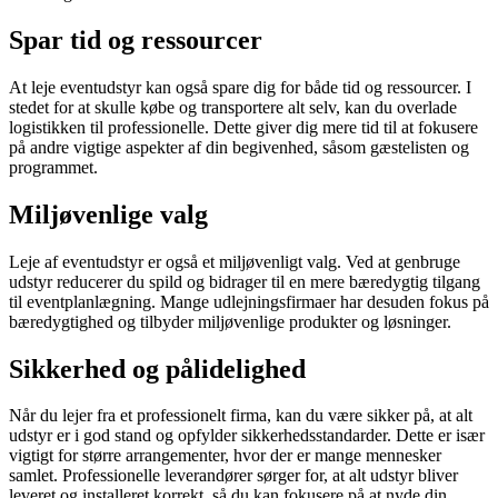
Spar tid og ressourcer
At leje eventudstyr kan også spare dig for både tid og ressourcer. I
stedet for at skulle købe og transportere alt selv, kan du overlade
logistikken til professionelle. Dette giver dig mere tid til at fokusere
på andre vigtige aspekter af din begivenhed, såsom gæstelisten og
programmet.
Miljøvenlige valg
Leje af eventudstyr er også et miljøvenligt valg. Ved at genbruge
udstyr reducerer du spild og bidrager til en mere bæredygtig tilgang
til eventplanlægning. Mange udlejningsfirmaer har desuden fokus på
bæredygtighed og tilbyder miljøvenlige produkter og løsninger.
Sikkerhed og pålidelighed
Når du lejer fra et professionelt firma, kan du være sikker på, at alt
udstyr er i god stand og opfylder sikkerhedsstandarder. Dette er især
vigtigt for større arrangementer, hvor der er mange mennesker
samlet. Professionelle leverandører sørger for, at alt udstyr bliver
leveret og installeret korrekt, så du kan fokusere på at nyde din