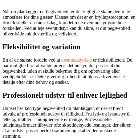
Når du planlægger en begivenhed, er det vigtigt at skabe den rette
atmosfære for dine gæster. Uanset om det er en bryllupsreception, en
firmafest eller en fødselsdag, kan det rette eventudstyr gøre hele
forskellen. Ved at leje eventudstyr kan du sikre, at din begivenhed
bliver både mindeværdig og vellykket.
Fleksibilitet og variation
En af de største fordele ved at
eventudstyr leje
er fleksibiliteten. Du
har mulighed for at vælge præcis det udstyr, der passer til din
begivenhed, uden at skulle bekymre dig om opbevaring eller
vedligeholdelse. Dette giver dig frihed til at tilpasse hver eneste
detalje efter dine behov og ønsker.
Professionelt udstyr til enhver lejlighed
Uanset hvilken type begivenhed du planlægger, er der et bredt
udvalg af professionelt udstyr til rådighed. Fra lyd- og lysudstyr til
telte og møbler – mulighederne er mange. Professionelle
udlejningsfirmaer tilbyder ofte skræddersyede løsninger, der sikrer,
at alt udstyr passer perfekt sammen og skaber den ønskede
stemning.