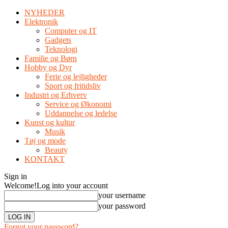
NYHEDER
Elektronik
Computer og IT
Gadgets
Teknologi
Familie og Børn
Hobby og Dyr
Ferie og lejligheder
Sport og fritidsliv
Industri og Erhverv
Service og Økonomi
Uddannelse og ledelse
Kunst og kultur
Musik
Tøj og mode
Beauty
KONTAKT
Sign in
Welcome!
Log into your account
your username
your password
Forgot your password?