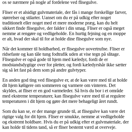
os se nærmere på nogle af fordelene ved flisegulve.
Fliser er et alsidigt gulvmateriale, der fås i mange forskellige farver,
størrelser og stilarter. Uanset om du er på udkig efter noget
traditionelt eller noget med et mere moderne præg, kan du helt
sikkert finde flisegulve, der falder i din smag. Fliser er også meget
nemme at rengøre og vedligeholde. En hurtig fejning og en moppe
er alt, hvad der skal til for at holde dine flisegulve som nye.
Når det kommer til holdbarhed, er flisegulve uovertrufne. Fliser er
ridsefaste og kan tåle tung fodtrafik uden at vise tegn på slitage.
Flisegulve er også gode til hjem med kæledyr, fordi de er
modstandsdygtige over for pletter, og fordi kæledyrshår ikke sætter
sig så let fast på dem som på andre gulvtyper.
En anden god ting ved flisegulve er, at de kan være med til at holde
dit hjem køligere om sommeren og varmere om vinteren. Det
skyldes, at fliser er en god varmeleder. Så hvis du bor i et område
med ekstreme temperaturer, kan flisegulve være med til at regulere
temperaturen i dit hjem og gøre det mere behageligt året rundt.
Som du kan se, er der mange grunde til, at flisegulve kan være det
rigtige valg for dit hjem. Fliser er smukke, nemme at vedligeholde
og ekstremt holdbare. Hvis du er på udkig efter et gulvmateriale, der
kan holde til tidens tand, så er fliser bestemt værd at overveje.