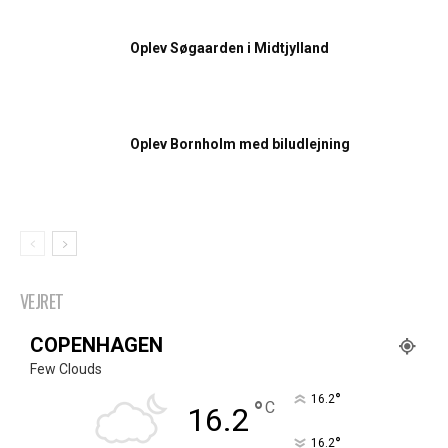
Oplev Søgaarden i Midtjylland
Oplev Bornholm med biludlejning
VEJRET
COPENHAGEN
Few Clouds
°
16.2
°
C
16.2
°
16.2