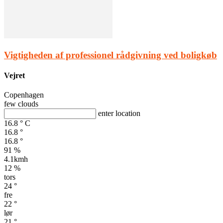
Vigtigheden af professionel rådgivning ved boligkøb
Vejret
Copenhagen
few clouds
enter location
16.8
°
C
16.8
°
16.8
°
91 %
4.1kmh
12 %
tors
24
°
fre
22
°
lør
21
°