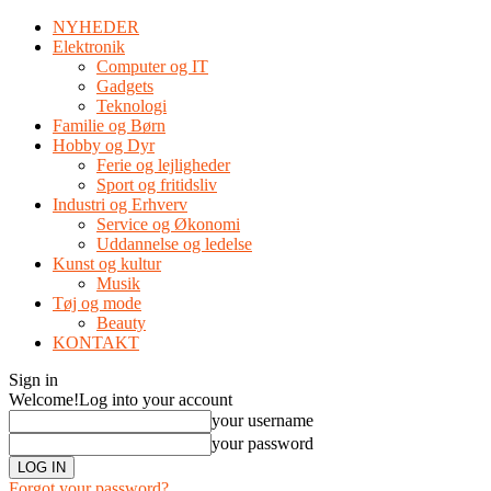
NYHEDER
Elektronik
Computer og IT
Gadgets
Teknologi
Familie og Børn
Hobby og Dyr
Ferie og lejligheder
Sport og fritidsliv
Industri og Erhverv
Service og Økonomi
Uddannelse og ledelse
Kunst og kultur
Musik
Tøj og mode
Beauty
KONTAKT
Sign in
Welcome!
Log into your account
your username
your password
Forgot your password?