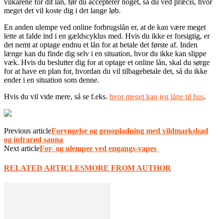
vilkårene for dit lån, før du accepterer noget, så du ved præcis, hvor
meget det vil koste dig i det lange løb.
En anden ulempe ved online forbrugslån er, at de kan være meget
lette at falde ind i en gældscyklus med. Hvis du ikke er forsigtig, er
det nemt at optage endnu et lån for at betale det første af. Inden
længe kan du finde dig selv i en situation, hvor du ikke kan slippe
væk. Hvis du beslutter dig for at optage et online lån, skal du sørge
for at have en plan for, hvordan du vil tilbagebetale det, så du ikke
ender i en situation som denne.
Hvis du vil vide mere, så se f.eks.
hvor meget kan jeg låne til hus
.
Previous article
Foryngelse og genopladning med vildmarksbad
og infrarød sauna
Next article
For- og ulemper ved engangs-vapes
RELATED ARTICLES
MORE FROM AUTHOR