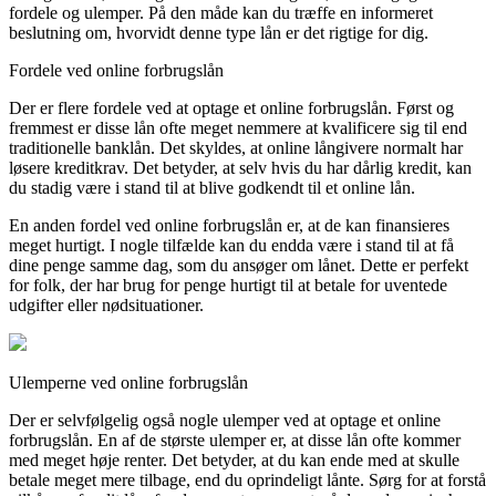
fordele og ulemper. På den måde kan du træffe en informeret
beslutning om, hvorvidt denne type lån er det rigtige for dig.
Fordele ved online forbrugslån
Der er flere fordele ved at optage et online forbrugslån. Først og
fremmest er disse lån ofte meget nemmere at kvalificere sig til end
traditionelle banklån. Det skyldes, at online långivere normalt har
løsere kreditkrav. Det betyder, at selv hvis du har dårlig kredit, kan
du stadig være i stand til at blive godkendt til et online lån.
En anden fordel ved online forbrugslån er, at de kan finansieres
meget hurtigt. I nogle tilfælde kan du endda være i stand til at få
dine penge samme dag, som du ansøger om lånet. Dette er perfekt
for folk, der har brug for penge hurtigt til at betale for uventede
udgifter eller nødsituationer.
Ulemperne ved online forbrugslån
Der er selvfølgelig også nogle ulemper ved at optage et online
forbrugslån. En af de største ulemper er, at disse lån ofte kommer
med meget høje renter. Det betyder, at du kan ende med at skulle
betale meget mere tilbage, end du oprindeligt lånte. Sørg for at forstå