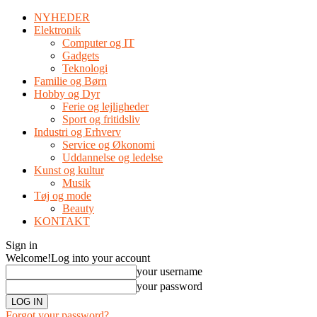
NYHEDER
Elektronik
Computer og IT
Gadgets
Teknologi
Familie og Børn
Hobby og Dyr
Ferie og lejligheder
Sport og fritidsliv
Industri og Erhverv
Service og Økonomi
Uddannelse og ledelse
Kunst og kultur
Musik
Tøj og mode
Beauty
KONTAKT
Sign in
Welcome!
Log into your account
your username
your password
Forgot your password?