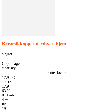
Keramikkopper til ethvert hjem
Vejret
Copenhagen
clear sky
enter location
17.9
°
C
17.9
°
17.9
°
63 %
8.1kmh
4 %
fre
19
°