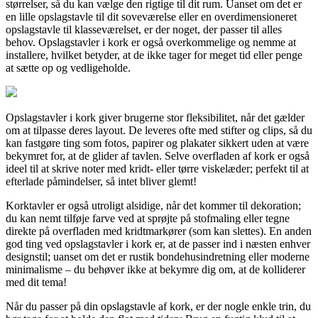
størrelser, så du kan vælge den rigtige til dit rum. Uanset om det er
en lille opslagstavle til dit soveværelse eller en overdimensioneret
opslagstavle til klasseværelset, er der noget, der passer til alles
behov. Opslagstavler i kork er også overkommelige og nemme at
installere, hvilket betyder, at de ikke tager for meget tid eller penge
at sætte op og vedligeholde.
Opslagstavler i kork giver brugerne stor fleksibilitet, når det gælder
om at tilpasse deres layout. De leveres ofte med stifter og clips, så du
kan fastgøre ting som fotos, papirer og plakater sikkert uden at være
bekymret for, at de glider af tavlen. Selve overfladen af kork er også
ideel til at skrive noter med kridt- eller tørre viskelæder; perfekt til at
efterlade påmindelser, så intet bliver glemt!
Korktavler er også utroligt alsidige, når det kommer til dekoration;
du kan nemt tilføje farve ved at sprøjte på stofmaling eller tegne
direkte på overfladen med kridtmarkører (som kan slettes). En anden
god ting ved opslagstavler i kork er, at de passer ind i næsten enhver
designstil; uanset om det er rustik bondehusindretning eller moderne
minimalisme – du behøver ikke at bekymre dig om, at de kolliderer
med dit tema!
Når du passer på din opslagstavle af kork, er der nogle enkle trin, du