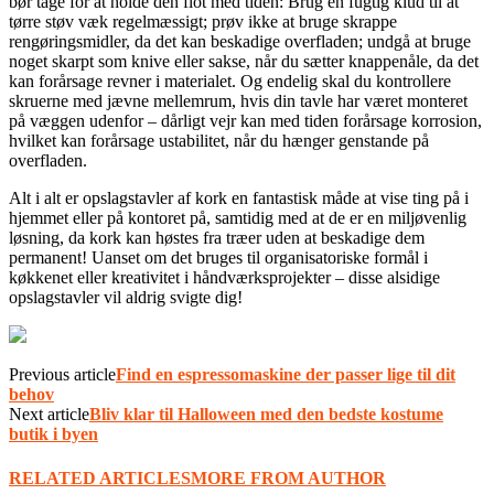
bør tage for at holde den flot med tiden: Brug en fugtig klud til at
tørre støv væk regelmæssigt; prøv ikke at bruge skrappe
rengøringsmidler, da det kan beskadige overfladen; undgå at bruge
noget skarpt som knive eller sakse, når du sætter knappenåle, da det
kan forårsage revner i materialet. Og endelig skal du kontrollere
skruerne med jævne mellemrum, hvis din tavle har været monteret
på væggen udenfor – dårligt vejr kan med tiden forårsage korrosion,
hvilket kan forårsage ustabilitet, når du hænger genstande på
overfladen.
Alt i alt er opslagstavler af kork en fantastisk måde at vise ting på i
hjemmet eller på kontoret på, samtidig med at de er en miljøvenlig
løsning, da kork kan høstes fra træer uden at beskadige dem
permanent! Uanset om det bruges til organisatoriske formål i
køkkenet eller kreativitet i håndværksprojekter – disse alsidige
opslagstavler vil aldrig svigte dig!
Previous article
Find en espressomaskine der passer lige til dit
behov
Next article
Bliv klar til Halloween med den bedste kostume
butik i byen
RELATED ARTICLES
MORE FROM AUTHOR